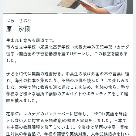
はら さおり
原 沙織
生まれも育ちも尾道です。
市内公立中学校→尾道北高等学校→大阪大学外国語学部→カナダ
留学→関西圏の学習塾勤務を経てUターンし、この教室を開きま
した。
子ども時代は無類の読書好き。中高生の頃は外国の本や言葉に憧
れ、海外の絵本を集めたり、英語の小説を読んだりして楽しみま
した。大学の時に教育の道に進むことを決め、勉強の傍ら、塾や
学校など様々な場所で講師のアルバイトやボランティアをして経
験を積みました。
在学時にはカナダのバンクーバーに留学し、TESOL(英語を母語
としない人に対する英語教育)の勉強と実習をしました。日本で
も中高の教職課程を修了しています。卒業後は関西の中高一貫校
生対象の学習塾で、学校の補習や英検対策、大学受験指導を行い